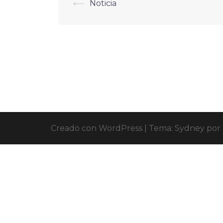
⟵
Noticia
Creado con WordPress
|
Tema:
Sydney
por